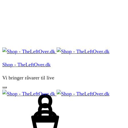
Menu
Shop - TheLeftOver.dk
Vi bringer råvarer til live
Sign
in
Cart