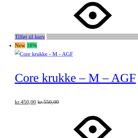
Tilføj til kurv
New
18%
Core krukke – M – AGF
kr.
450,00
kr.
550,00