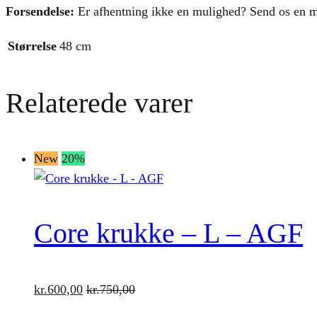
Forsendelse:
Er afhentning ikke en mulighed? Send os en mai
Størrelse
48 cm
Relaterede varer
New
20%
Core krukke – L – AGF
kr.
600,00
kr.
750,00