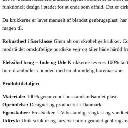
funktionelt design i stedet for at ende som affald. Det er ci
Da krukkerne er lavet manuelt af blandet genbrugsplast, har 
magen til.
Robusthed i Særklasse
Glem alt om skrøbelige krukker. Cor
modstå det omskiftelige nordiske vejr og tåler både hårdd fro
Fleksibel brug – Inde og Ude
Krukkerne leveres 100% tætte
bore drænhuller i bunden med en almindelig boremaskine.
Produktdetaljer:
Materiale:
100% genanvendt husstandsindsamlet plast.
Oprindelse:
Designet og produceret i Danmark.
Egenskaber:
Frostsikker, UV-bestandig, slagfast og vandtæt
Udtryk:
Unik struktur og farvevariation grundet genbrugsma