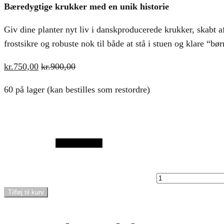
Bæredygtige krukker med en unik historie
Giv dine planter nyt liv i danskproducerede krukker, skabt 
frostsikre og robuste nok til både at stå i stuen og klare “bø
kr.
750,00
kr.
900,00
60 på lager (kan bestilles som restordre)
Antal
Tilføj til kurv