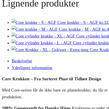
Lignende produkter
Core krukke - S - AGF
kr.
32
Core krukke - M - AGF
kr.
4
Core cylinder kru
Core cylinder krukk
Core Krukk
Beskrivelse
Yderligere information
Core Krukken – Fra Sorteret Plast til Tidløst Design
Med Core-serien får du ikke bare en plantekrukke; du får et
produktion.
100% Genanvendt fra Danske Hjem
Krukkerne er støbt af