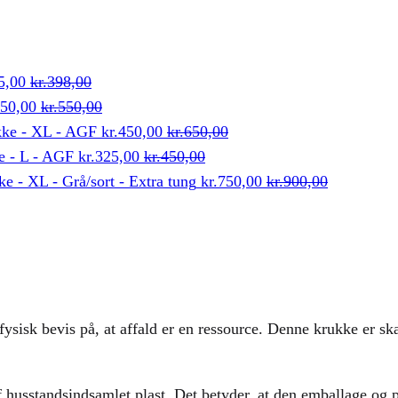
5,00
kr.
398,00
50,00
kr.
550,00
kke - XL - AGF
kr.
450,00
kr.
650,00
e - L - AGF
kr.
325,00
kr.
450,00
e - XL - Grå/sort - Extra tung
kr.
750,00
kr.
900,00
 fysisk bevis på, at affald er en ressource. Denne krukke er 
 husstandsindsamlet plast. Det betyder, at den emballage og pla