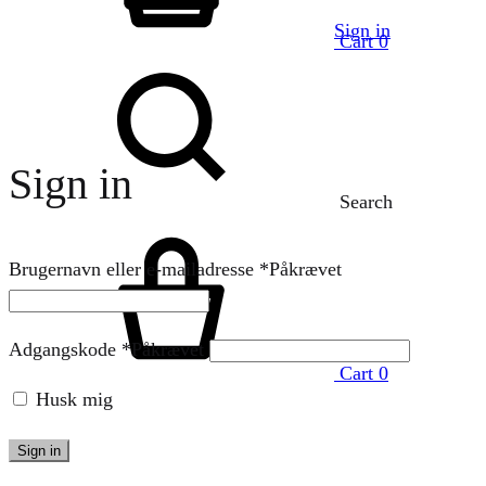
Sign in
Cart
0
Sign in
Search
Brugernavn eller e-mailadresse
*
Påkrævet
Adgangskode
*
Påkrævet
Cart
0
Husk mig
Sign in