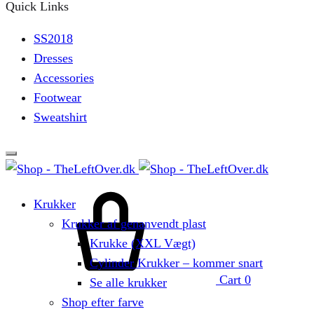
Quick Links
SS2018
Dresses
Accessories
Footwear
Sweatshirt
Krukker
Krukker af genanvendt plast
Krukke (XXL Vægt)
Cylinder Krukker – kommer snart
Cart
0
Se alle krukker
Shop efter farve