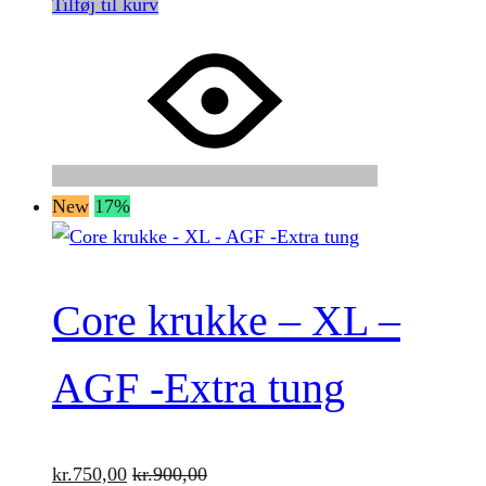
Tilføj til kurv
New
17%
Core krukke – XL –
AGF -Extra tung
kr.
750,00
kr.
900,00