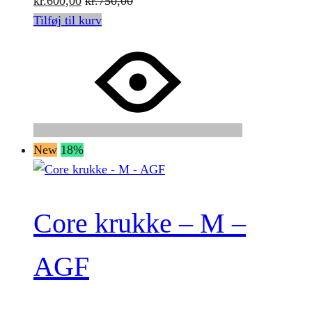
kr.
600,00
kr.
750,00
Tilføj til kurv
New
18%
Core krukke – M –
AGF