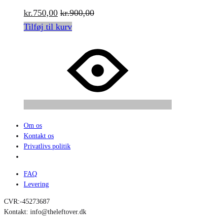
kr.
750,00
kr.
900,00
Tilføj til kurv
Om os
Kontakt os
Privatlivs politik
FAQ
Levering
CVR:-45273687
Kontakt: info@theleftover.dk