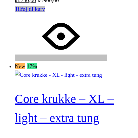
kr.
750,00
kr.
900,00
Tilføj til kurv
New
17%
Core krukke – XL –
light – extra tung