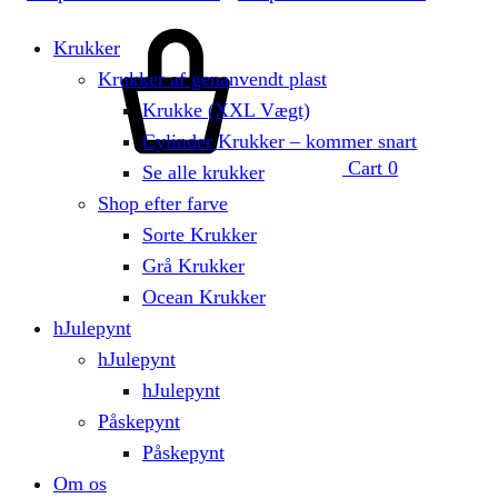
Krukker
Krukker af genanvendt plast
Krukke (XXL Vægt)
Cylinder Krukker – kommer snart
Cart
0
Se alle krukker
Shop efter farve
Sorte Krukker
Grå Krukker
Ocean Krukker
hJulepynt
hJulepynt
hJulepynt
Påskepynt
Påskepynt
Om os