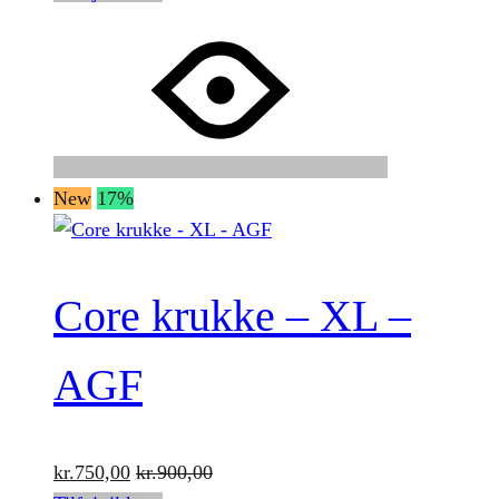
New
17%
Core krukke – XL –
AGF
kr.
750,00
kr.
900,00