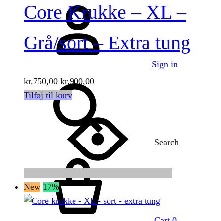
Core Krukke – XL –
Grå/sort – Extra tung
Sign in
kr.
750,00
kr.
900,00
Tilføj til kurv
Search
New
17%
Cart
0