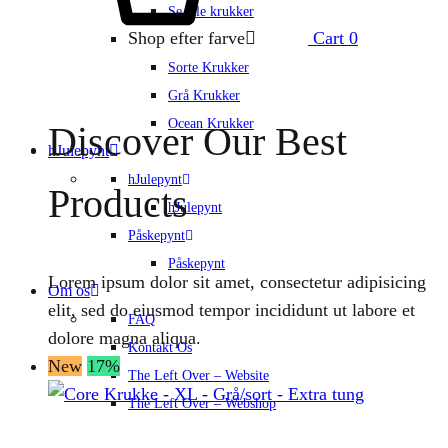
Se alle krukker
Shop efter farve
Cart
0
Sorte Krukker
Grå Krukker
Ocean Krukker
Discover Our Best
hJulepynt
hJulepynt
Products
hJulepynt
Påskepynt
Påskepynt
Lorem ipsum dolor sit amet, consectetur adipisicing
Om os
elit, sed do eiusmod tempor incididunt ut labore et
FAQ
dolore magna aliqua.
Kontakt Os
New
17%
The Left Over – Website
The Left Over – Webshop