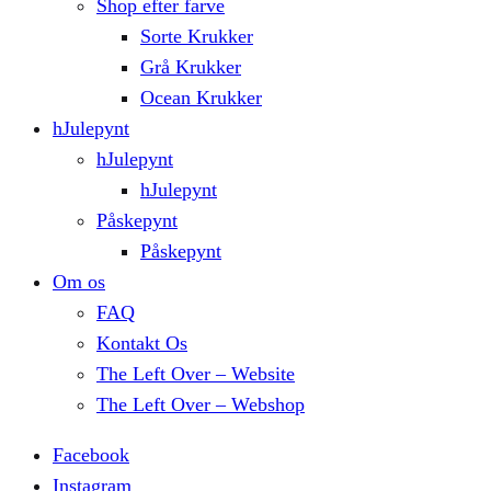
Shop efter farve
Sorte Krukker
Grå Krukker
Ocean Krukker
hJulepynt
hJulepynt
hJulepynt
Påskepynt
Påskepynt
Om os
FAQ
Kontakt Os
The Left Over – Website
The Left Over – Webshop
Facebook
Instagram