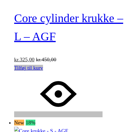
Core cylinder krukke –
L – AGF
kr.
325,00
kr.
450,00
Tilføj til kurv
New
18%