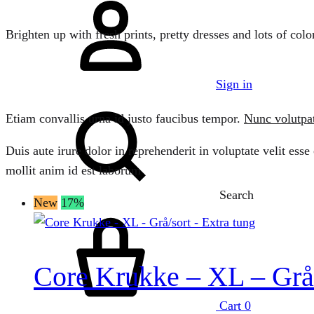
Brighten up with fresh prints, pretty dresses and lots of colo
Sign in
Etiam convallis urna id justo faucibus tempor.
Nunc volutpa
Duis aute irure dolor in reprehenderit in voluptate velit esse
mollit anim id est laborum
Search
New
17%
Core Krukke – XL – Grå/
Cart
0