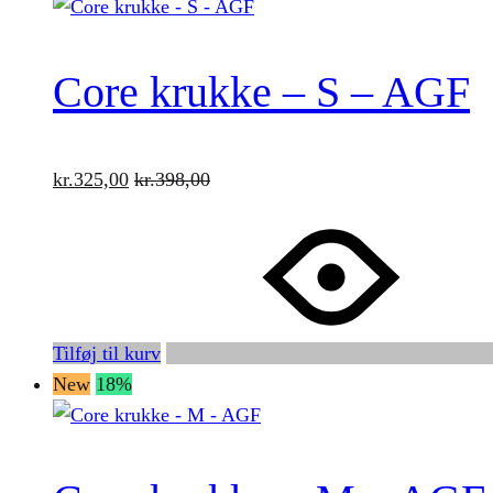
Core krukke – S – AGF
kr.
325,00
kr.
398,00
Tilføj til kurv
New
18%