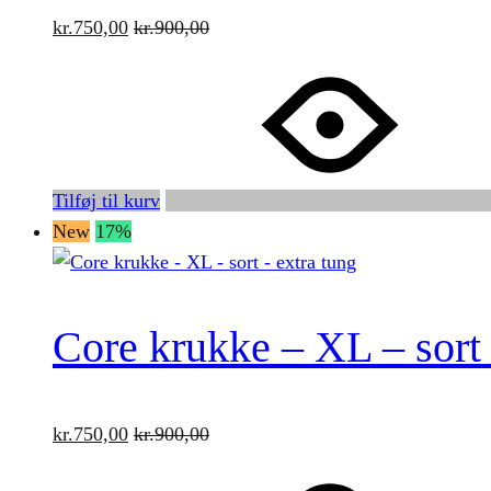
kr.
750,00
kr.
900,00
Tilføj til kurv
New
17%
Core krukke – XL – sort 
kr.
750,00
kr.
900,00