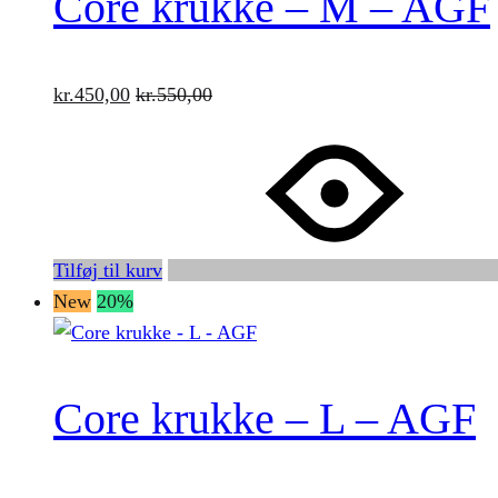
Core krukke – M – AGF
kr.
450,00
kr.
550,00
Tilføj til kurv
New
20%
Core krukke – L – AGF