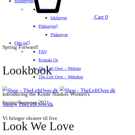
hJulepynt
hJulepynt
Cart
0
hJulepynt
Påskepynt
Påskepynt
Om os
Spring Forward!
FAQ
Kontakt Os
Lookbook
The Left Over – Website
The Left Over – Webshop
Introducing the Konte Studios Women's
Spring/Summer 2021
Shop - TheLeftOver.dk
Vi bringer råvarer til live
Look We Love