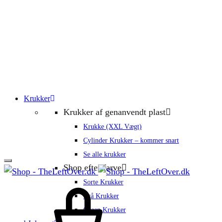
Krukker
Krukker af genanvendt plast
Krukke (XXL Vægt)
Cylinder Krukker – kommer snart
Se alle krukker
Shop efter farve
Sorte Krukker
Grå Krukker
Ocean Krukker