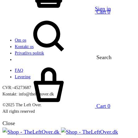
Sign in
Cart
0
Om os
Kontakt os
Privatlivs politik
Search
FAQ
Levering
CVR:-45273687
Kontakt: info@theleftover.dk
©2025 The Left Over.
Cart
0
All rights reserved
Close