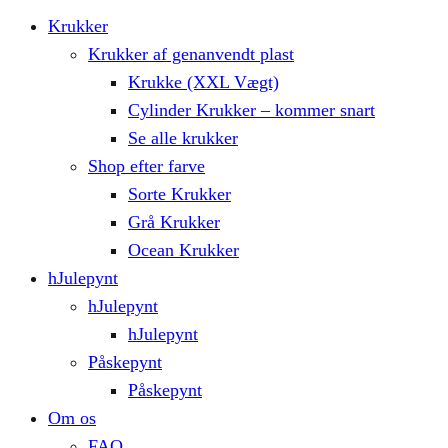
Krukker
Krukker af genanvendt plast
Krukke (XXL Vægt)
Cylinder Krukker – kommer snart
Se alle krukker
Shop efter farve
Sorte Krukker
Grå Krukker
Ocean Krukker
hJulepynt
hJulepynt
hJulepynt
Påskepynt
Påskepynt
Om os
FAQ