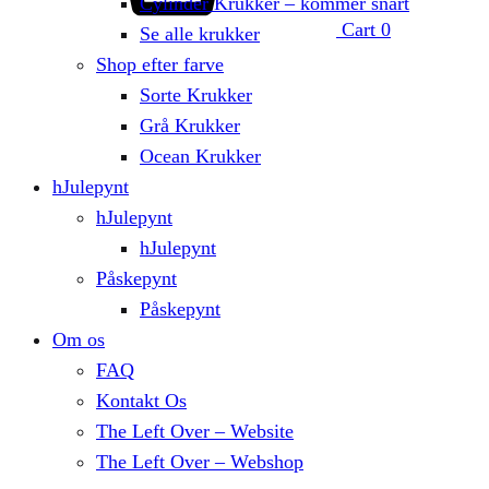
Cylinder Krukker – kommer snart
Cart
0
Se alle krukker
Shop efter farve
Sorte Krukker
Grå Krukker
Ocean Krukker
hJulepynt
hJulepynt
hJulepynt
Påskepynt
Påskepynt
Om os
FAQ
Kontakt Os
The Left Over – Website
The Left Over – Webshop