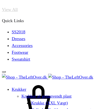
View All
Quick Links
SS2018
Dresses
Accessories
Footwear
Sweatshirt
Krukker
Krukker af genanvendt plast
Krukke (XXL Vægt)