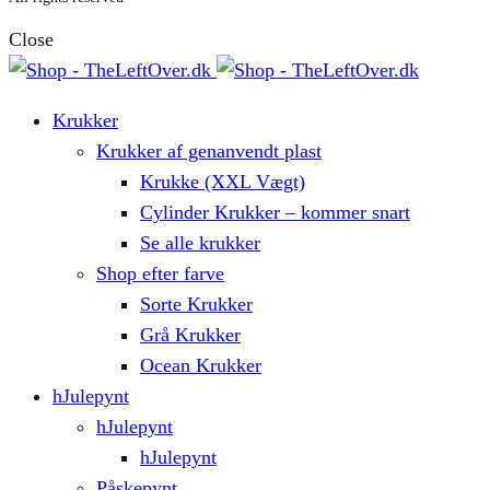
Close
Krukker
Krukker af genanvendt plast
Krukke (XXL Vægt)
Cylinder Krukker – kommer snart
Se alle krukker
Shop efter farve
Sorte Krukker
Grå Krukker
Ocean Krukker
hJulepynt
hJulepynt
hJulepynt
Påskepynt