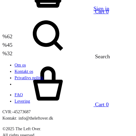
Sign in
Cart
0
%
62
%
45
%
32
Search
Om os
Kontakt os
Privatlivs politik
FAQ
Levering
Cart
0
CVR:-45273687
Kontakt: info@theleftover.dk
©2025 The Left Over.
All rights reserved