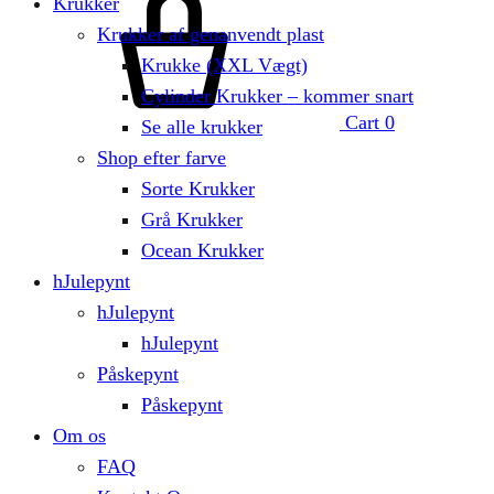
Krukker
Krukker af genanvendt plast
Krukke (XXL Vægt)
Cylinder Krukker – kommer snart
Cart
0
Se alle krukker
Shop efter farve
Sorte Krukker
Grå Krukker
Ocean Krukker
hJulepynt
hJulepynt
hJulepynt
Påskepynt
Påskepynt
Om os
FAQ