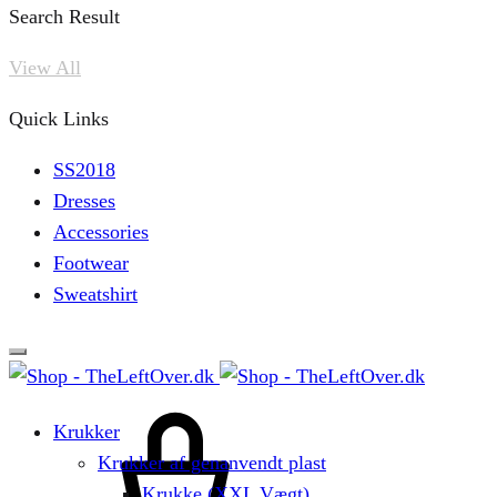
Search Result
View All
Quick Links
SS2018
Dresses
Accessories
Footwear
Sweatshirt
Cart
Krukker
Krukker af genanvendt plast
Krukke (XXL Vægt)