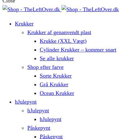
Close
Krukker
Krukker af genanvendt plast
Krukke (XXL Vægt)
Cylinder Krukker – kommer snart
Se alle krukker
Shop efter farve
Sorte Krukker
Grå Krukker
Ocean Krukker
hJulepynt
hJulepynt
hJulepynt
Påskepynt
Påskepynt