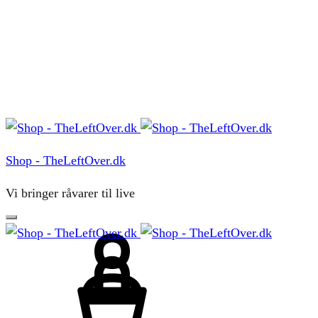
Menu
Shop - TheLeftOver.dk
Vi bringer råvarer til live
Sign
in
Cart