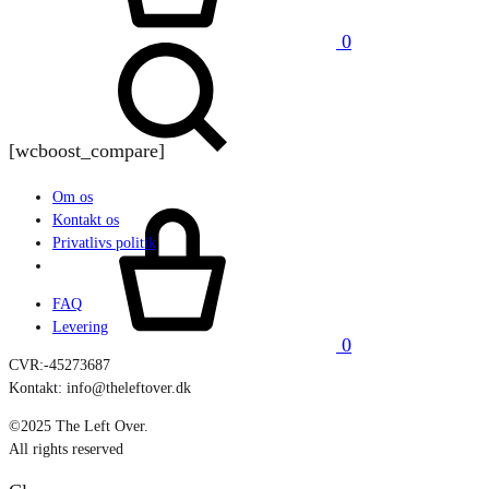
Search
0
[wcboost_compare]
Om os
Cart
Kontakt os
Privatlivs politik
FAQ
Levering
0
CVR:-45273687
Kontakt: info@theleftover.dk
©2025 The Left Over.
All rights reserved