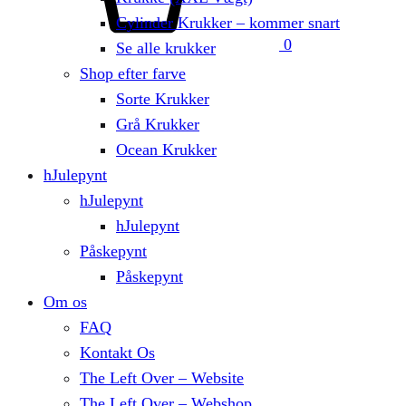
Cylinder Krukker – kommer snart
0
Se alle krukker
Shop efter farve
Sorte Krukker
Grå Krukker
Ocean Krukker
hJulepynt
hJulepynt
hJulepynt
Påskepynt
Påskepynt
Om os
FAQ
Kontakt Os
The Left Over – Website
The Left Over – Webshop