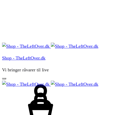
Menu
Shop - TheLeftOver.dk
Vi bringer råvarer til live
Sign
in
Cart