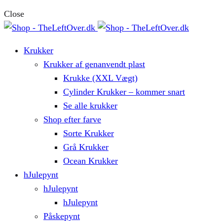
Close
Krukker
Krukker af genanvendt plast
Krukke (XXL Vægt)
Cylinder Krukker – kommer snart
Se alle krukker
Shop efter farve
Sorte Krukker
Grå Krukker
Ocean Krukker
hJulepynt
hJulepynt
hJulepynt
Påskepynt