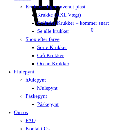
Krukker af genanvendt plast
Krukke (XXL Vægt)
Cylinder Krukker – kommer snart
0
Se alle krukker
Shop efter farve
Sorte Krukker
Grå Krukker
Ocean Krukker
hJulepynt
hJulepynt
hJulepynt
Påskepynt
Påskepynt
Om os
FAQ
Kontakt Os