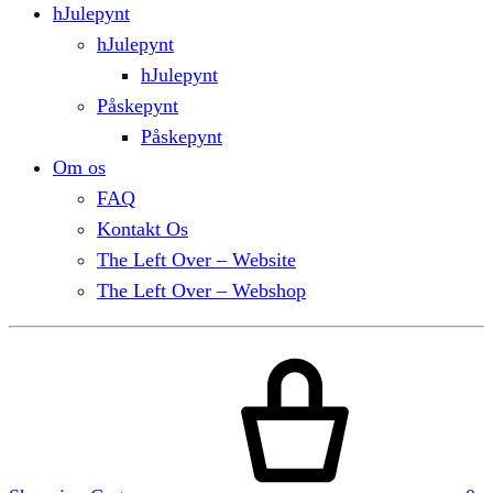
hJulepynt
hJulepynt
hJulepynt
Påskepynt
Påskepynt
Om os
FAQ
Kontakt Os
The Left Over – Website
The Left Over – Webshop