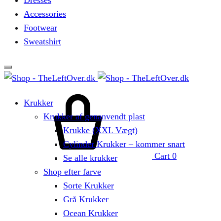
Dresses
Accessories
Footwear
Sweatshirt
Krukker
Krukker af genanvendt plast
Krukke (XXL Vægt)
Cylinder Krukker – kommer snart
Cart
0
Se alle krukker
Shop efter farve
Sorte Krukker
Grå Krukker
Ocean Krukker